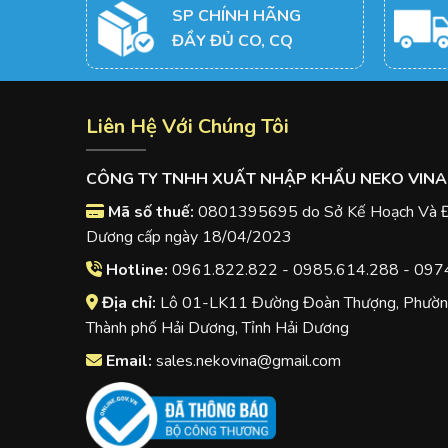
SP CHÍNH HÃNG
ĐẦY ĐỦ CO, CQ
Liên Hệ Với Chúng Tôi
CÔNG TY TNHH XUẤT NHẬP KHẨU NEKO VINA
Mã số thuế:
0801395695 do Sở Kế Hoạch Và Đầ
Dương cấp ngày 18/04/2023
Hotline:
0961.822.822 - 0985.614.288 - 097
Địa chỉ:
Lô 01-LK11 Đường Đoàn Thượng, Phường
Thành phố Hải Dương, Tỉnh Hải Dương
Email:
sales.nekovina@gmail.com