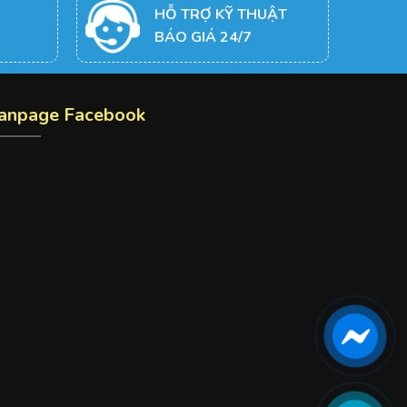
HỖ TRỢ KỸ THUẬT
BÁO GIÁ 24/7
anpage Facebook