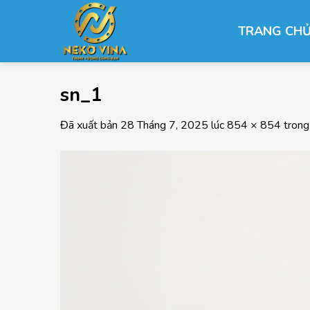
Chuyển
đến
TRANG CH
nội
dung
sn_1
Đã xuất bản
28 Tháng 7, 2025
lúc
854 × 854
tron