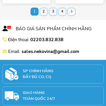
1
2
3
4
BÁO GIÁ SẢN PHẨM CHÍNH HÃNG
Điện thoại:
02203.832.838
Email:
sales.nekovina@gmail.com
SP CHÍNH HÃNG
ĐẦY ĐỦ CO, CQ
GIAO HÀNG
TOÀN QUỐC 24/7