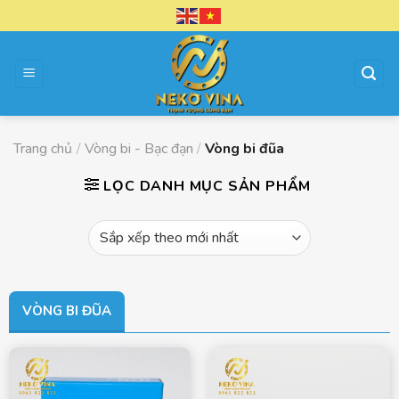
Chuyển
đến
nội
dung
Trang chủ
/
Vòng bi - Bạc đạn
/
Vòng bi đũa
LỌC DANH MỤC SẢN PHẨM
VÒNG BI ĐŨA