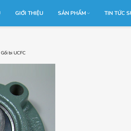
Ủ
GIỚI THIỆU
SẢN PHẨM
TIN TỨC S
g
Gối bi UCFC