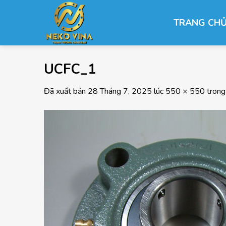
Chuyển
đến
TRANG CH
nội
dung
UCFC_1
Đã xuất bản
28 Tháng 7, 2025
lúc
550 × 550
tron