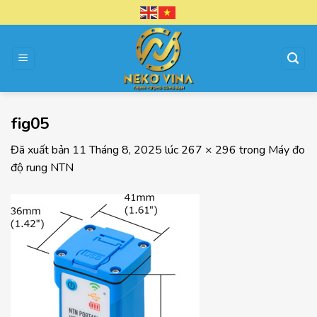
Chuyển
đến
nội
dung
fig05
Đã xuất bản
11 Tháng 8, 2025
lúc
267 × 296
trong
Máy đo
độ rung NTN