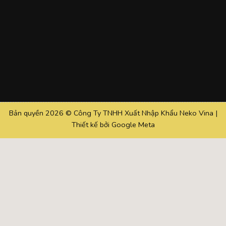
Bản quyền 2026 © Công Ty TNHH Xuất Nhập Khẩu Neko Vina |
Thiết kế bởi
Google Meta