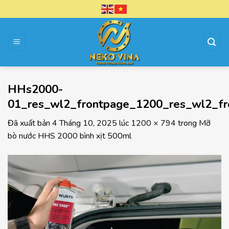
Chuyển
đến
nội
dung
HHs2000-
01_res_wl2_frontpage_1200_res_wl2_f
Đã xuất bản
4 Tháng 10, 2025
lúc
1200 × 794
trong
Mỡ
bò nước HHS 2000 bình xịt 500ml