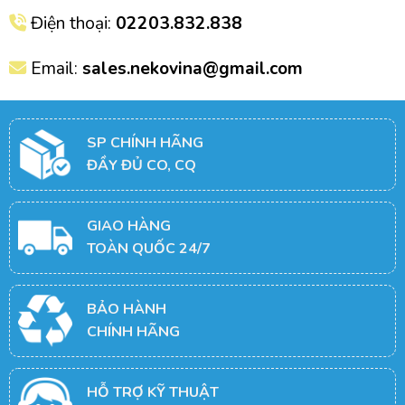
Điện thoại:
02203.832.838
Email:
sales.nekovina@gmail.com
SP CHÍNH HÃNG
ĐẦY ĐỦ CO, CQ
GIAO HÀNG
TOÀN QUỐC 24/7
BẢO HÀNH
CHÍNH HÃNG
HỖ TRỢ KỸ THUẬT