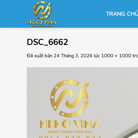
Chuyển
đến
TRANG CH
nội
dung
DSC_6662
Đã xuất bản
24 Tháng 3, 2026
lúc
1000 × 1000
tr