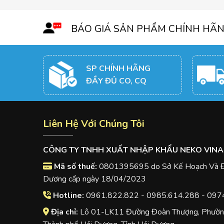
BÁO GIÁ SẢN PHẨM CHÍNH HÃ
SP CHÍNH HÃNG
ĐẦY ĐỦ CO, CQ
Liên Hệ Với Chúng Tôi
CÔNG TY TNHH XUẤT NHẬP KHẨU NEKO VINA
Mã số thuế:
0801395695 do Sở Kế Hoạch Và Đầ
Dương cấp ngày 18/04/2023
Hotline:
0961.822.822 - 0985.614.288 - 097
Địa chỉ:
Lô 01-LK11 Đường Đoàn Thượng, Phường