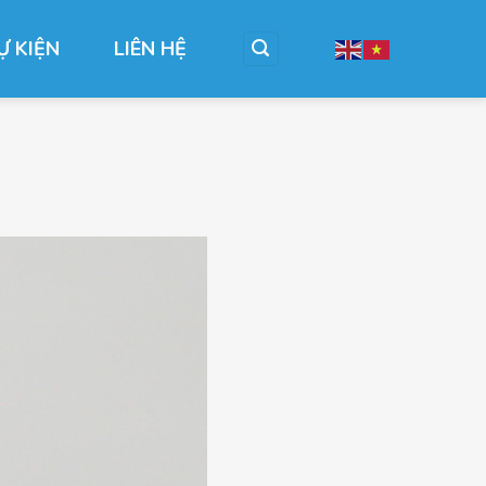
Ự KIỆN
LIÊN HỆ