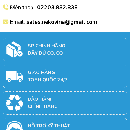
Điện thoại:
02203.832.838
Email:
sales.nekovina@gmail.com
SP CHÍNH HÃNG
ĐẦY ĐỦ CO, CQ
GIAO HÀNG
TOÀN QUỐC 24/7
BẢO HÀNH
CHÍNH HÃNG
HỖ TRỢ KỸ THUẬT