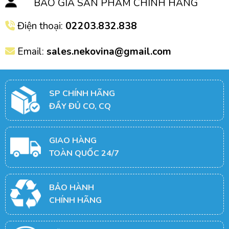
BÁO GIÁ SẢN PHẨM CHÍNH HÃNG
Điện thoại:
02203.832.838
Email:
sales.nekovina@gmail.com
SP CHÍNH HÃNG
ĐẦY ĐỦ CO, CQ
GIAO HÀNG
TOÀN QUỐC 24/7
BẢO HÀNH
CHÍNH HÃNG