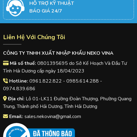
HỖ TRỢ KỸ THUẬT
BÁO GIÁ 24/7
Liên Hệ Với Chúng Tôi
CÔNG TY TNHH XUẤT NHẬP KHẨU NEKO VINA
Mã số thuế:
0801395695 do Sở Kế Hoạch Và Đầu Tư
Tỉnh Hải Dương cấp ngày 18/04/2023
Hotline:
0961.822.822 - 0985.614.288 -
0974.839.686
Địa chỉ:
Lô 01-LK11 Đường Đoàn Thượng, Phường Quang
Trung, Thành phố Hải Dương, Tỉnh Hải Dương
Email:
sales.nekovina@gmail.com