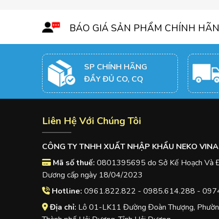
BÁO GIÁ SẢN PHẨM CHÍNH HÃ
SP CHÍNH HÃNG
ĐẦY ĐỦ CO, CQ
Liên Hệ Với Chúng Tôi
CÔNG TY TNHH XUẤT NHẬP KHẨU NEKO VINA
Mã số thuế:
0801395695 do Sở Kế Hoạch Và Đầ
Dương cấp ngày 18/04/2023
Hotline:
0961.822.822 - 0985.614.288 - 097
Địa chỉ:
Lô 01-LK11 Đường Đoàn Thượng, Phường