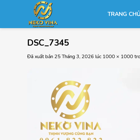
Chuyển
đến
TRANG CH
nội
dung
DSC_7345
Đã xuất bản
25 Tháng 3, 2026
lúc
1000 × 1000
tr