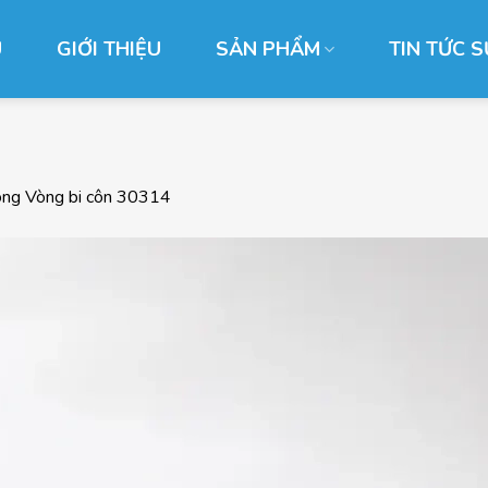
Ủ
GIỚI THIỆU
SẢN PHẨM
TIN TỨC S
ong
Vòng bi côn 30314