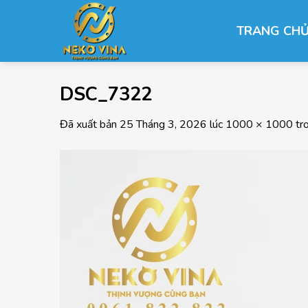
Chuyển
đến
TRANG CH
nội
dung
DSC_7322
Đã xuất bản
25 Tháng 3, 2026
lúc
1000 × 1000
tr