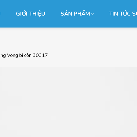
Ủ
GIỚI THIỆU
SẢN PHẨM
TIN TỨC S
ong
Vòng bi côn 30317