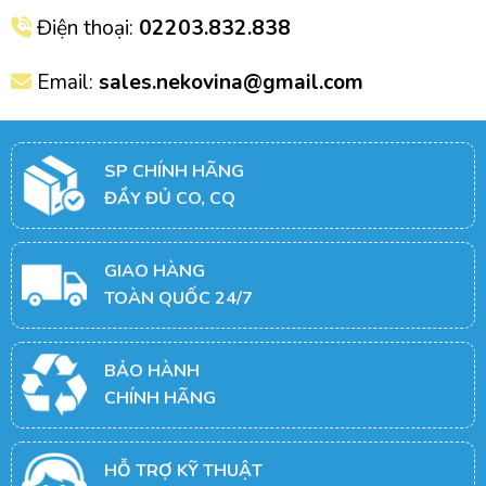
Điện thoại:
02203.832.838
Email:
sales.nekovina@gmail.com
SP CHÍNH HÃNG
ĐẦY ĐỦ CO, CQ
GIAO HÀNG
TOÀN QUỐC 24/7
BẢO HÀNH
CHÍNH HÃNG
HỖ TRỢ KỸ THUẬT