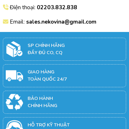
Điện thoại:
02203.832.838
Email:
sales.nekovina@gmail.com
SP CHÍNH HÃNG
ĐẦY ĐỦ CO, CQ
GIAO HÀNG
TOÀN QUỐC 24/7
BẢO HÀNH
CHÍNH HÃNG
HỖ TRỢ KỸ THUẬT