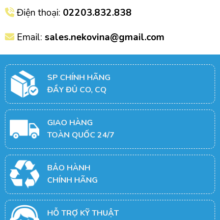
Điện thoại:
02203.832.838
Email:
sales.nekovina@gmail.com
SP CHÍNH HÃNG
ĐẦY ĐỦ CO, CQ
GIAO HÀNG
TOÀN QUỐC 24/7
BẢO HÀNH
CHÍNH HÃNG
HỖ TRỢ KỸ THUẬT