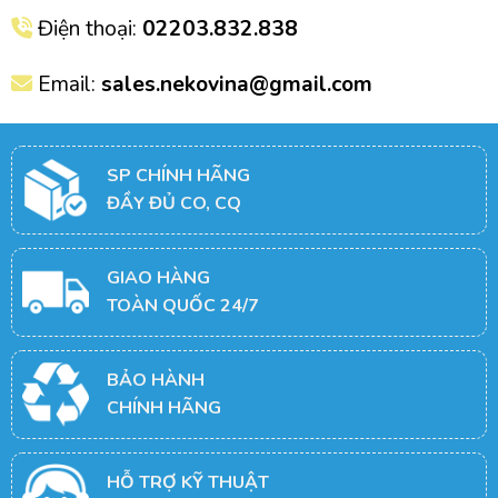
Điện thoại:
02203.832.838
Email:
sales.nekovina@gmail.com
SP CHÍNH HÃNG
ĐẦY ĐỦ CO, CQ
GIAO HÀNG
TOÀN QUỐC 24/7
BẢO HÀNH
CHÍNH HÃNG
HỖ TRỢ KỸ THUẬT