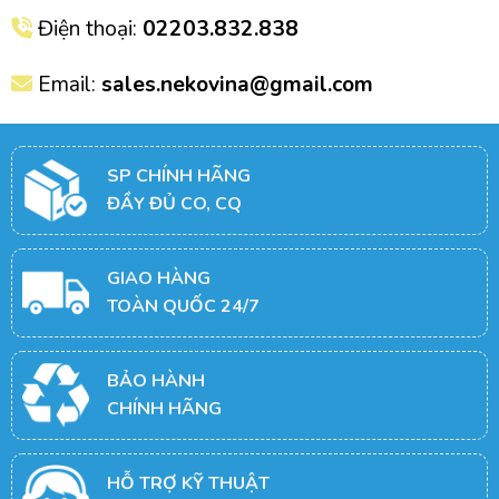
Điện thoại:
02203.832.838
Email:
sales.nekovina@gmail.com
SP CHÍNH HÃNG
ĐẦY ĐỦ CO, CQ
GIAO HÀNG
TOÀN QUỐC 24/7
BẢO HÀNH
CHÍNH HÃNG
HỖ TRỢ KỸ THUẬT