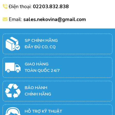
Điện thoại:
02203.832.838
Email:
sales.nekovina@gmail.com
SP CHÍNH HÃNG
ĐẦY ĐỦ CO, CQ
GIAO HÀNG
TOÀN QUỐC 24/7
BẢO HÀNH
CHÍNH HÃNG
HỖ TRỢ KỸ THUẬT