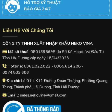
HỖ TRỢ KỸ THUẬT
BÁO GIÁ 24/7
Liên Hệ Với Chúng Tôi
CÔNG TY TNHH XUẤT NHẬP KHẨU NEKO VINA
Mã số thuế:
0801395695 do Sở Kế Hoạch Và Đầu Tư
Tỉnh Hải Dương cấp ngày 18/04/2023
Hotline:
0961.822.822 - 0985.614.288 -
0974.839.686
Địa chỉ:
Lô 01-LK11 Đường Đoàn Thượng, Phường Quang
Trung, Thành phố Hải Dương, Tỉnh Hải Dương
Email:
sales.nekovina@gmail.com