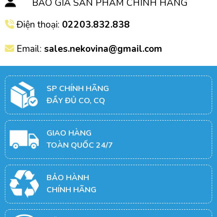
BÁO GIÁ SẢN PHẨM CHÍNH HÃNG
Điện thoại:
02203.832.838
Email:
sales.nekovina@gmail.com
SP CHÍNH HÃNG
ĐẦY ĐỦ CO, CQ
GIAO HÀNG
TOÀN QUỐC 24/7
BẢO HÀNH
CHÍNH HÃNG