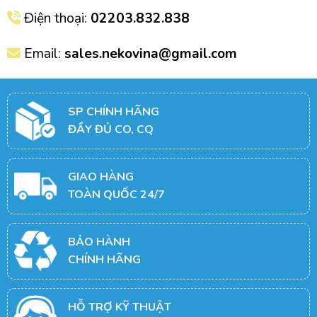
Điện thoại:
02203.832.838
Email:
sales.nekovina@gmail.com
SP CHÍNH HÃNG
ĐẦY ĐỦ CO, CQ
GIAO HÀNG
TOÀN QUỐC 24/7
BẢO HÀNH
CHÍNH HÃNG
HỖ TRỢ KỸ THUẬT