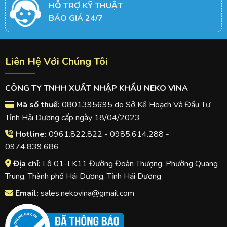
HỖ TRỢ KỸ THUẬT
BÁO GIÁ 24/7
Liên Hệ Với Chúng Tôi
CÔNG TY TNHH XUẤT NHẬP KHẨU NEKO VINA
Mã số thuế:
0801395695 do Sở Kế Hoạch Và Đầu Tư
Tỉnh Hải Dương cấp ngày 18/04/2023
Hotline:
0961.822.822 - 0985.614.288 -
0974.839.686
Địa chỉ:
Lô 01-LK11 Đường Đoàn Thượng, Phường Quang
Trung, Thành phố Hải Dương, Tỉnh Hải Dương
Email:
sales.nekovina@gmail.com