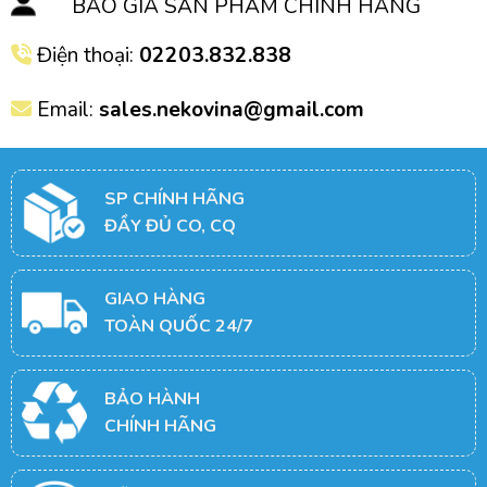
BÁO GIÁ SẢN PHẨM CHÍNH HÃNG
Điện thoại:
02203.832.838
Email:
sales.nekovina@gmail.com
SP CHÍNH HÃNG
ĐẦY ĐỦ CO, CQ
GIAO HÀNG
TOÀN QUỐC 24/7
BẢO HÀNH
CHÍNH HÃNG