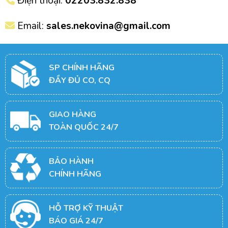
Điện thoại:
02203.832.838
Email:
sales.nekovina@gmail.com
SP CHÍNH HÃNG
ĐẦY ĐỦ CO, CQ
GIAO HÀNG
TOÀN QUỐC 24/7
BẢO HÀNH
CHÍNH HÃNG
HỖ TRỢ KỸ THUẬT
BÁO GIÁ 24/7