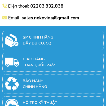
Điện thoại:
02203.832.838
Email:
sales.nekovina@gmail.com
SP CHÍNH HÃNG
ĐẦY ĐỦ CO, CQ
GIAO HÀNG
TOÀN QUỐC 24/7
BẢO HÀNH
CHÍNH HÃNG
HỖ TRỢ KỸ THUẬT