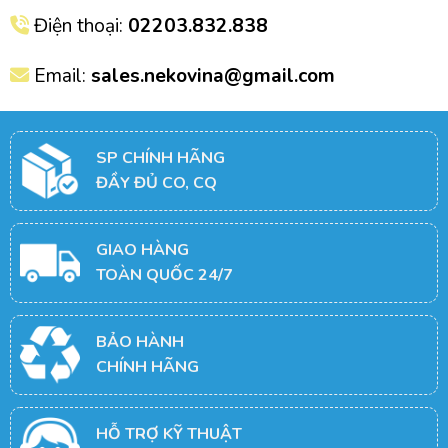
Điện thoại:
02203.832.838
Email:
sales.nekovina@gmail.com
SP CHÍNH HÃNG
ĐẦY ĐỦ CO, CQ
GIAO HÀNG
TOÀN QUỐC 24/7
BẢO HÀNH
CHÍNH HÃNG
HỖ TRỢ KỸ THUẬT