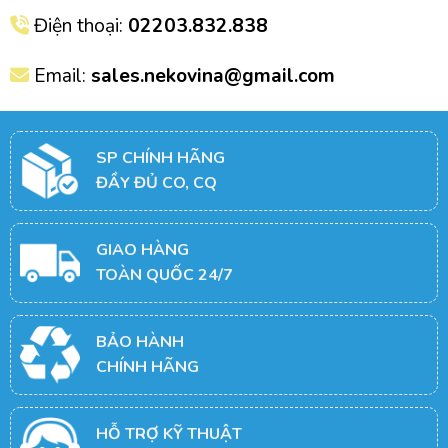
Điện thoại:
02203.832.838
Email:
sales.nekovina@gmail.com
SP CHÍNH HÃNG
ĐẦY ĐỦ CO, CQ
GIAO HÀNG
TOÀN QUỐC 24/7
BẢO HÀNH
CHÍNH HÃNG
HỖ TRỢ KỸ THUẬT