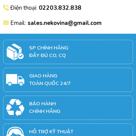
Điện thoại:
02203.832.838
Email:
sales.nekovina@gmail.com
SP CHÍNH HÃNG
ĐẦY ĐỦ CO, CQ
GIAO HÀNG
TOÀN QUỐC 24/7
BẢO HÀNH
CHÍNH HÃNG
HỖ TRỢ KỸ THUẬT