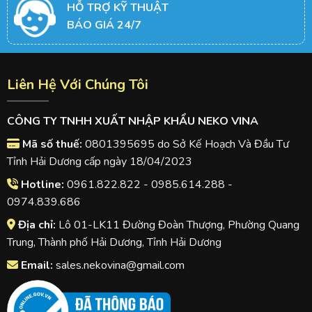
HỖ TRỢ KỸ THUẬT
BÁO GIÁ 24/7
Liên Hệ Với Chúng Tôi
CÔNG TY TNHH XUẤT NHẬP KHẨU NEKO VINA
Mã số thuế:
0801395695 do Sở Kế Hoạch Và Đầu Tư
Tỉnh Hải Dương cấp ngày 18/04/2023
Hotline:
0961.822.822 - 0985.614.288 -
0974.839.686
Địa chỉ:
Lô 01-LK11 Đường Đoàn Thượng, Phường Quang
Trung, Thành phố Hải Dương, Tỉnh Hải Dương
Email:
sales.nekovina@gmail.com