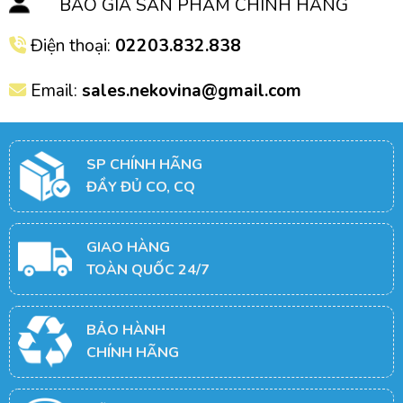
BÁO GIÁ SẢN PHẨM CHÍNH HÃNG
Điện thoại:
02203.832.838
Email:
sales.nekovina@gmail.com
SP CHÍNH HÃNG
ĐẦY ĐỦ CO, CQ
GIAO HÀNG
TOÀN QUỐC 24/7
BẢO HÀNH
CHÍNH HÃNG