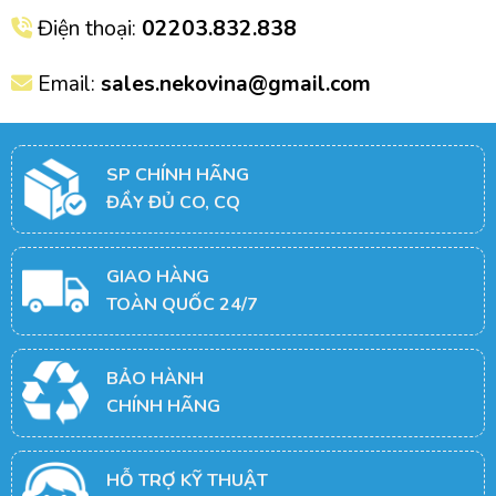
Điện thoại:
02203.832.838
Email:
sales.nekovina@gmail.com
SP CHÍNH HÃNG
ĐẦY ĐỦ CO, CQ
GIAO HÀNG
TOÀN QUỐC 24/7
BẢO HÀNH
CHÍNH HÃNG
HỖ TRỢ KỸ THUẬT