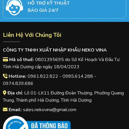
HỖ TRỢ KỸ THUẬT
BÁO GIÁ 24/7
Liên Hệ Với Chúng Tôi
CÔNG TY TNHH XUẤT NHẬP KHẨU NEKO VINA
Mã số thuế:
0801395695 do Sở Kế Hoạch Và Đầu Tư
Tỉnh Hải Dương cấp ngày 18/04/2023
Hotline:
0961.822.822 - 0985.614.288 -
0974.839.686
Địa chỉ:
Lô 01-LK11 Đường Đoàn Thượng, Phường Quang
Trung, Thành phố Hải Dương, Tỉnh Hải Dương
Email:
sales.nekovina@gmail.com