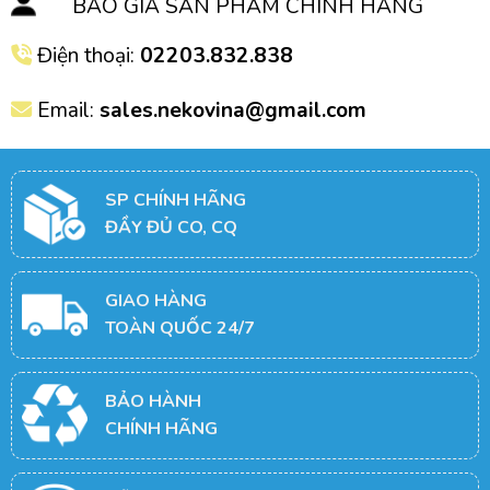
BÁO GIÁ SẢN PHẨM CHÍNH HÃNG
Điện thoại:
02203.832.838
Email:
sales.nekovina@gmail.com
SP CHÍNH HÃNG
ĐẦY ĐỦ CO, CQ
GIAO HÀNG
TOÀN QUỐC 24/7
BẢO HÀNH
CHÍNH HÃNG