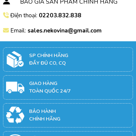
BÁO GIÁ SẢN PHẨM CHÍNH HÃNG
Điện thoại:
02203.832.838
Email:
sales.nekovina@gmail.com
SP CHÍNH HÃNG
ĐẦY ĐỦ CO, CQ
GIAO HÀNG
TOÀN QUỐC 24/7
BẢO HÀNH
CHÍNH HÃNG