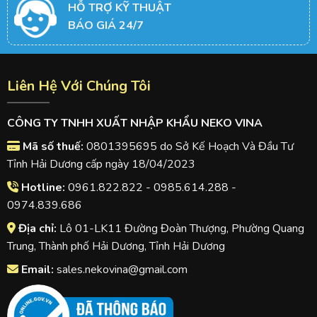
HỖ TRỢ KỸ THUẬT
BÁO GIÁ 24/7
Liên Hệ Với Chúng Tôi
CÔNG TY TNHH XUẤT NHẬP KHẨU NEKO VINA
Mã số thuế:
0801395695 do Sở Kế Hoạch Và Đầu Tư
Tỉnh Hải Dương cấp ngày 18/04/2023
Hotline:
0961.822.822 - 0985.614.288 -
0974.839.686
Địa chỉ:
Lô 01-LK11 Đường Đoàn Thượng, Phường Quang
Trung, Thành phố Hải Dương, Tỉnh Hải Dương
Email:
sales.nekovina@gmail.com