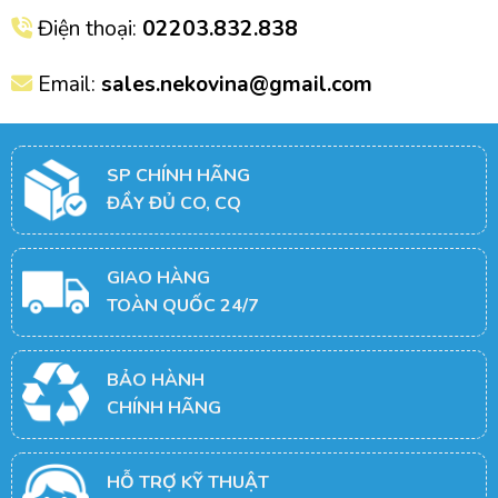
Điện thoại:
02203.832.838
Email:
sales.nekovina@gmail.com
SP CHÍNH HÃNG
ĐẦY ĐỦ CO, CQ
GIAO HÀNG
TOÀN QUỐC 24/7
BẢO HÀNH
CHÍNH HÃNG
HỖ TRỢ KỸ THUẬT