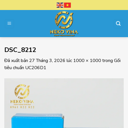
Chuyển
đến
nội
dung
DSC_8212
Đã xuất bản
27 Tháng 3, 2026
lúc
1000 × 1000
trong
Gối
tiêu chuẩn UC206D1