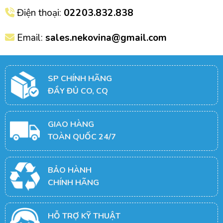
Điện thoại:
02203.832.838
Email:
sales.nekovina@gmail.com
SP CHÍNH HÃNG
ĐẦY ĐỦ CO, CQ
GIAO HÀNG
TOÀN QUỐC 24/7
BẢO HÀNH
CHÍNH HÃNG
HỖ TRỢ KỸ THUẬT