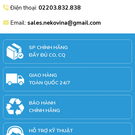
Điện thoại:
02203.832.838
Email:
sales.nekovina@gmail.com
SP CHÍNH HÃNG
ĐẦY ĐỦ CO, CQ
GIAO HÀNG
TOÀN QUỐC 24/7
BẢO HÀNH
CHÍNH HÃNG
HỖ TRỢ KỸ THUẬT