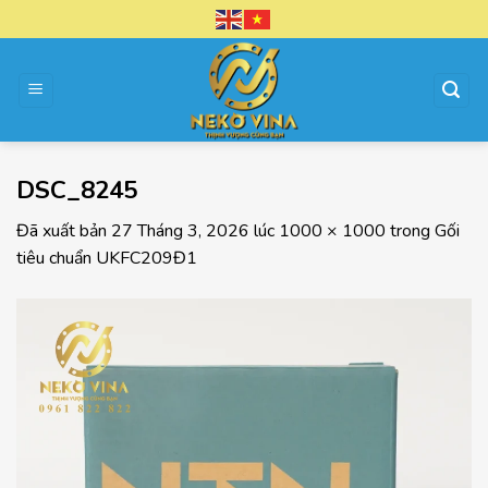
Chuyển
đến
nội
dung
DSC_8245
Đã xuất bản
27 Tháng 3, 2026
lúc
1000 × 1000
trong
Gối
tiêu chuẩn UKFC209Đ1