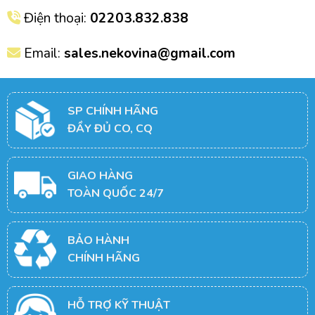
Điện thoại:
02203.832.838
Email:
sales.nekovina@gmail.com
SP CHÍNH HÃNG
ĐẦY ĐỦ CO, CQ
GIAO HÀNG
TOÀN QUỐC 24/7
BẢO HÀNH
CHÍNH HÃNG
HỖ TRỢ KỸ THUẬT