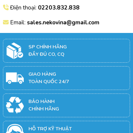
Điện thoại:
02203.832.838
Email:
sales.nekovina@gmail.com
SP CHÍNH HÃNG
ĐẦY ĐỦ CO, CQ
GIAO HÀNG
TOÀN QUỐC 24/7
BẢO HÀNH
CHÍNH HÃNG
HỖ TRỢ KỸ THUẬT