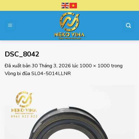
Chuyển
đến
nội
dung
DSC_8042
Đã xuất bản
30 Tháng 3, 2026
lúc
1000 × 1000
trong
Vòng bi đũa SL04-5014LLNR