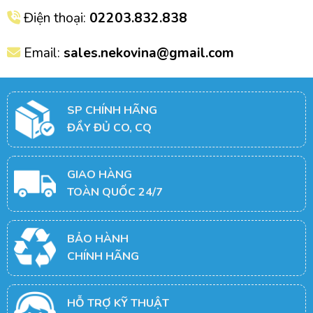
Điện thoại:
02203.832.838
Email:
sales.nekovina@gmail.com
SP CHÍNH HÃNG
ĐẦY ĐỦ CO, CQ
GIAO HÀNG
TOÀN QUỐC 24/7
BẢO HÀNH
CHÍNH HÃNG
HỖ TRỢ KỸ THUẬT