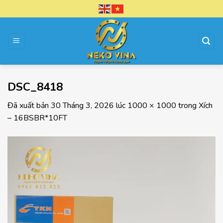
Chuyển
đến
nội
dung
DSC_8418
Đã xuất bản
30 Tháng 3, 2026
lúc
1000 × 1000
trong
Xích
– 16BSBR*10FT