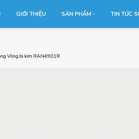
Ủ
GIỚI THIỆU
SẢN PHẨM
TIN TỨC S
ong
Vòng bi kim RAN4901R