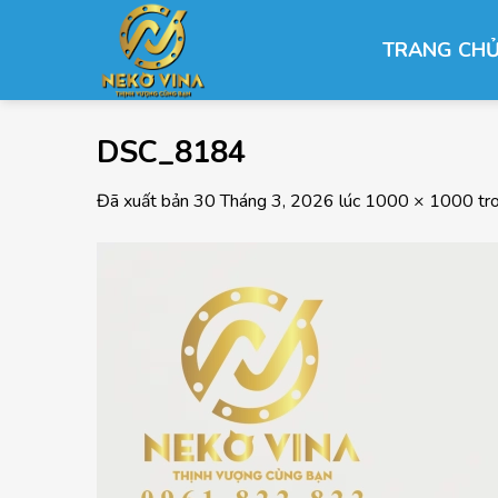
Chuyển
đến
TRANG CH
nội
dung
DSC_8184
Đã xuất bản
30 Tháng 3, 2026
lúc
1000 × 1000
tr