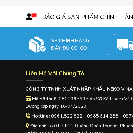
BÁO GIÁ SẢN PHẨM CHÍNH HÃ
SP CHÍNH HÃNG
ĐẦY ĐỦ CO, CQ
Liên Hệ Với Chúng Tôi
CÔNG TY TNHH XUẤT NHẬP KHẨU NEKO VINA
Mã số thuế:
0801395695 do Sở Kế Hoạch Và Đầ
Dương cấp ngày 18/04/2023
Hotline:
0961.822.822 - 0985.614.288 - 097
Địa chỉ:
Lô 01-LK11 Đường Đoàn Thượng, Phường