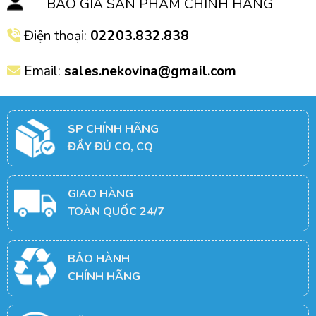
BÁO GIÁ SẢN PHẨM CHÍNH HÃNG
Điện thoại:
02203.832.838
Email:
sales.nekovina@gmail.com
SP CHÍNH HÃNG
ĐẦY ĐỦ CO, CQ
GIAO HÀNG
TOÀN QUỐC 24/7
BẢO HÀNH
CHÍNH HÃNG