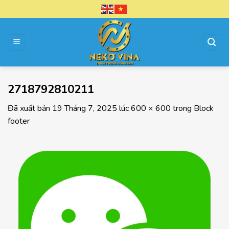
Chuyển
đến
nội
dung
2718792810211
Đã xuất bản
19 Tháng 7, 2025
lúc
600 × 600
trong
Block
footer