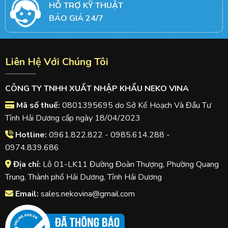
HỖ TRỢ KỸ THUẬT
BÁO GIÁ 24/7
Liên Hệ Với Chúng Tôi
CÔNG TY TNHH XUẤT NHẬP KHẨU NEKO VINA
Mã số thuế:
0801395695 do Sở Kế Hoạch Và Đầu Tư
Tỉnh Hải Dương cấp ngày 18/04/2023
Hotline:
0961.822.822 - 0985.614.288 -
0974.839.686
Địa chỉ:
Lô 01-LK11 Đường Đoàn Thượng, Phường Quang
Trung, Thành phố Hải Dương, Tỉnh Hải Dương
Email:
sales.nekovina@gmail.com