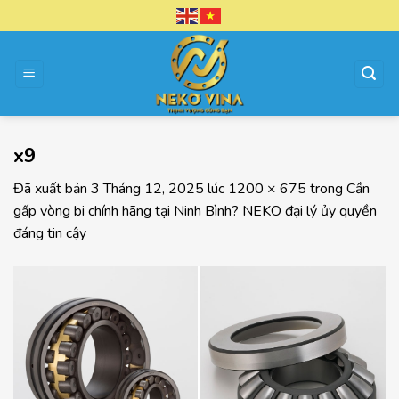
Chuyển
đến
nội
dung
x9
Đã xuất bản
3 Tháng 12, 2025
lúc
1200 × 675
trong
Cần
gấp vòng bi chính hãng tại Ninh Bình? NEKO đại lý ủy quyền
đáng tin cậy