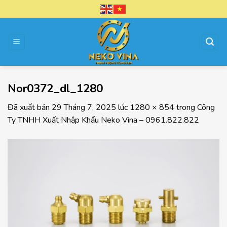
Chuyển
đến
nội
dung
Nor0372_dl_1280
Đã xuất bản
29 Tháng 7, 2025
lúc
1280 × 854
trong
Công
Ty TNHH Xuất Nhập Khẩu Neko Vina – 0961.822.822