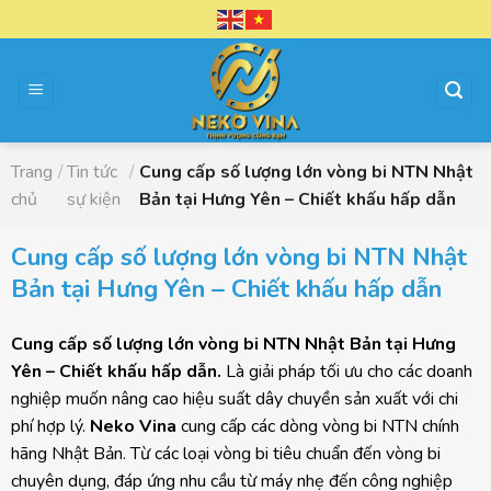
Chuyển
đến
nội
dung
Trang
/
Tin tức
/
Cung cấp số lượng lớn vòng bi NTN Nhật
chủ
sự kiện
Bản tại Hưng Yên – Chiết khấu hấp dẫn
Cung cấp số lượng lớn vòng bi NTN Nhật
Bản tại Hưng Yên – Chiết khấu hấp dẫn
Cung cấp số lượng lớn vòng bi NTN Nhật Bản tại Hưng
Yên – Chiết khấu hấp dẫn.
Là giải pháp tối ưu cho các doanh
nghiệp muốn nâng cao hiệu suất dây chuyền sản xuất với chi
phí hợp lý.
Neko Vina
cung cấp các dòng vòng bi NTN chính
hãng Nhật Bản. Từ các loại vòng bi tiêu chuẩn đến vòng bi
chuyên dụng, đáp ứng nhu cầu từ máy nhẹ đến công nghiệp