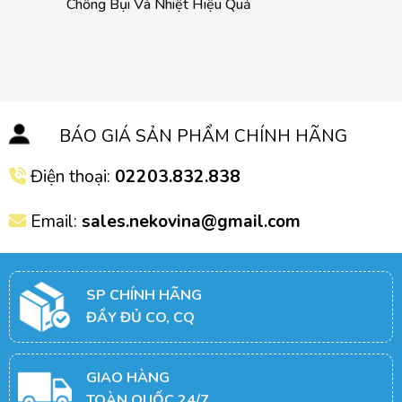
Chống Bụi Và Nhiệt Hiệu Quả
BÁO GIÁ SẢN PHẨM CHÍNH HÃNG
Điện thoại:
02203.832.838
Email:
sales.nekovina@gmail.com
SP CHÍNH HÃNG
ĐẦY ĐỦ CO, CQ
GIAO HÀNG
TOÀN QUỐC 24/7