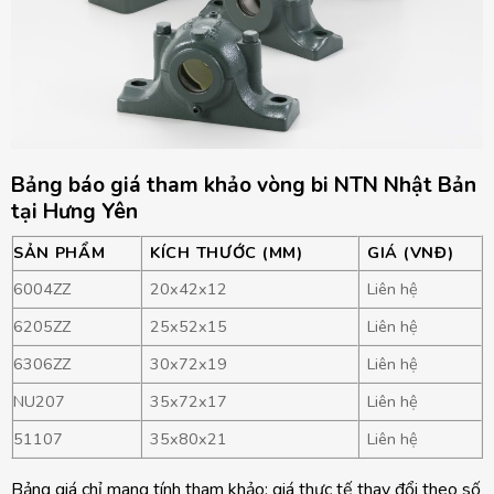
Bảng báo giá tham khảo vòng bi NTN Nhật Bản
tại Hưng Yên
SẢN PHẨM
KÍCH THƯỚC (MM)
GIÁ (VNĐ)
6004ZZ
20x42x12
Liên hệ
6205ZZ
25x52x15
Liên hệ
6306ZZ
30x72x19
Liên hệ
NU207
35x72x17
Liên hệ
51107
35x80x21
Liên hệ
Bảng giá chỉ mang tính tham khảo; giá thực tế thay đổi theo số