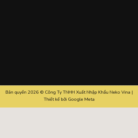
Bản quyền 2026 © Công Ty TNHH Xuất Nhập Khẩu Neko Vina |
Thiết kế bởi
Google Meta