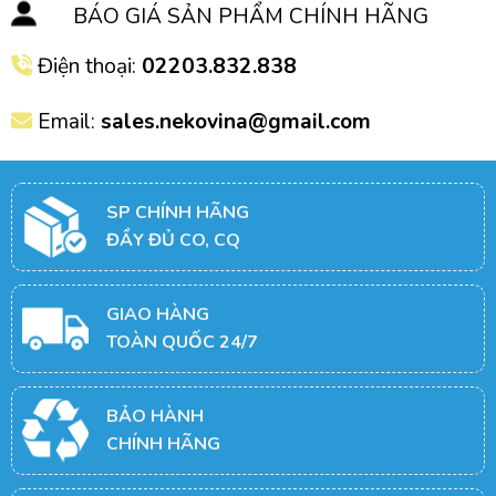
BÁO GIÁ SẢN PHẨM CHÍNH HÃNG
Điện thoại:
02203.832.838
Email:
sales.nekovina@gmail.com
SP CHÍNH HÃNG
ĐẦY ĐỦ CO, CQ
GIAO HÀNG
TOÀN QUỐC 24/7
BẢO HÀNH
CHÍNH HÃNG