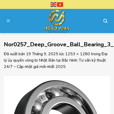
Chuyển
đến
nội
dung
Nor0257_Deep_Groove_Ball_Bearing_3_
Đã xuất bản
19 Tháng 9, 2025
lúc
1253 × 1280
trong
Đại
lý ủy quyền vòng bi Nhật Bản tại Bắc Ninh: Tư vấn kỹ thuật
24/7 – Cập nhật giá mới nhất 2025