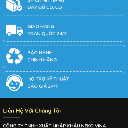
SP CHÍNH HÃNG
ĐẦY ĐỦ CO, CQ
GIAO HÀNG
TOÀN QUỐC 24/7
BẢO HÀNH
CHÍNH HÃNG
HỖ TRỢ KỸ THUẬT
BÁO GIÁ 24/7
Liên Hệ Với Chúng Tôi
CÔNG TY TNHH XUẤT NHẬP KHẨU NEKO VINA