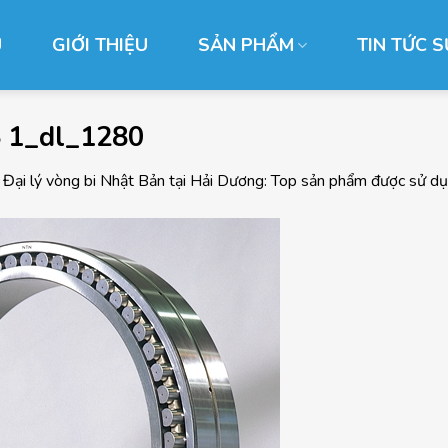
Ủ
GIỚI THIỆU
SẢN PHẨM
TIN TỨC S
 1_dl_1280
g
Đại lý vòng bi Nhật Bản tại Hải Dương: Top sản phẩm được sử d