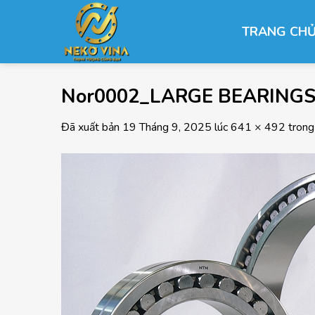
Chuyển
đến
TRANG CH
nội
dung
Nor0002_LARGE BEARINGS
Đã xuất bản
19 Tháng 9, 2025
lúc
641 × 492
tron