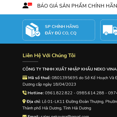
BÁO GIÁ SẢN PHẨM CHÍNH HÃ
SP CHÍNH HÃNG
ĐẦY ĐỦ CO, CQ
Liên Hệ Với Chúng Tôi
CÔNG TY TNHH XUẤT NHẬP KHẨU NEKO VINA
Mã số thuế:
0801395695 do Sở Kế Hoạch Và Đầ
Dương cấp ngày 18/04/2023
Hotline:
0961.822.822 - 0985.614.288 - 097
Địa chỉ:
Lô 01-LK11 Đường Đoàn Thượng, Phường
Thành phố Hải Dương, Tỉnh Hải Dương
Email:
sales.nekovina@gmail.com