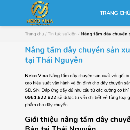
Chuyển
đến
TRANG CH
nội
dung
Trang chủ
/
Tin tức sự kiện
/
Nâng tầm dây chuyền s
Nâng tầm dây chuyền sản xuấ
tại Thái Nguyên
Neko Vina
Nâng tầm dây chuyền sản xuất với gối bi
cao hiệu suất vận hành và ổn định cho dây chuyền 
SD, SN. Đáp ứng đầy đủ nhu cầu từ các xưởng cơ khí 
0961.822.822
sẽ được tư vấn chi tiết về từng loại g
phẩm cho dây chuyền.
Giới thiệu nâng tầm dây chuyề
Bản tại Thái Nguyên