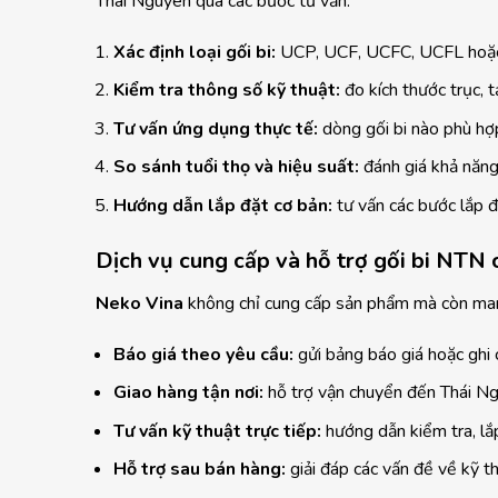
Thái Nguyên qua các bước tư vấn:
Xác định loại gối bi:
UCP, UCF, UCFC, UCFL hoặc S
Kiểm tra thông số kỹ thuật:
đo kích thước trục, t
Tư vấn ứng dụng thực tế:
dòng gối bi nào phù hợ
So sánh tuổi thọ và hiệu suất:
đánh giá khả năng 
Hướng dẫn lắp đặt cơ bản:
tư vấn các bước lắp đ
Dịch vụ cung cấp và hỗ trợ gối bi NTN
Neko Vina
không chỉ cung cấp sản phẩm mà còn mang
Báo giá theo yêu cầu:
gửi bảng báo giá hoặc ghi c
Giao hàng tận nơi:
hỗ trợ vận chuyển đến Thái Ng
Tư vấn kỹ thuật trực tiếp:
hướng dẫn kiểm tra, lắp 
Hỗ trợ sau bán hàng:
giải đáp các vấn đề về kỹ thu