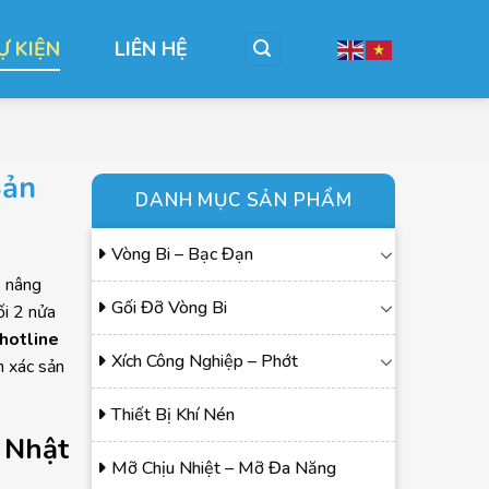
Ự KIỆN
LIÊN HỆ
n
Bản
DANH MỤC SẢN PHẨM
Vòng Bi – Bạc Đạn
p nâng
Gối Đỡ Vòng Bi
i 2 nửa
hotline
Xích Công Nghiệp – Phớt
h xác sản
Thiết Bị Khí Nén
g Nhật
Mỡ Chịu Nhiệt – Mỡ Đa Năng