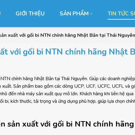
Ủ
GIỚI THIỆU
SẢN PHẨM
TIN TỨC S
ản xuất với gối bi NTN chính hãng Nhật Bản tại Thái Nguyê
t với gối bi NTN chính hãng Nhật 
 NTN chính hãng Nhật Bản tại Thái Nguyên. Giúp các doanh nghiệ
sản xuất. Sản phẩm bao gồm các dòng UCP, UCF, UCFC, UCFL và gố
nhỏ đến nhà máy sản xuất quy mô lớn. Khách hàng khi liên hệ qua
ối bi, kích thước, tải trọng và ứng dụng phù hợp, giúp lựa chọn chín
n sản xuất với gối bi NTN chính hãn