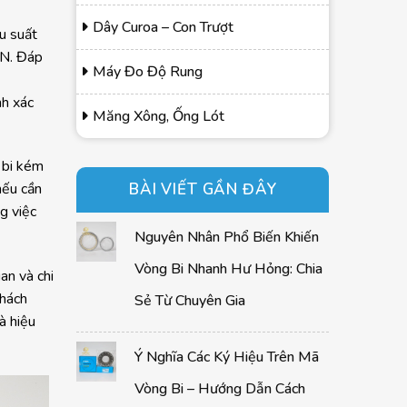
Dây Curoa – Con Trượt
u suất
SN. Đáp
Máy Đo Độ Rung
nh xác
Măng Xông, Ống Lót
 bi kém
BÀI VIẾT GẦN ĐÂY
nếu cần
g việc
Nguyên Nhân Phổ Biến Khiến
Vòng Bi Nhanh Hư Hỏng: Chia
an và chi
khách
Sẻ Từ Chuyên Gia
à hiệu
Ý Nghĩa Các Ký Hiệu Trên Mã
Vòng Bi – Hướng Dẫn Cách