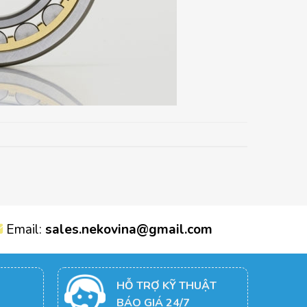
Email:
sales.nekovina@gmail.com
HỖ TRỢ KỸ THUẬT
BÁO GIÁ 24/7