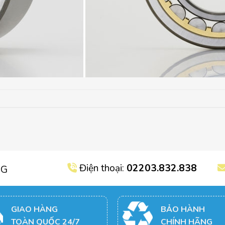
Điện thoại:
02203.832.838
NG
GIAO HÀNG
BẢO HÀNH
TOÀN QUỐC 24/7
CHÍNH HÃNG