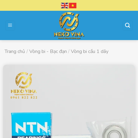
Chuyển
đến
nội
dung
Trang chủ
/
Vòng bi - Bạc đạn
/
Vòng bi cầu 1 dãy