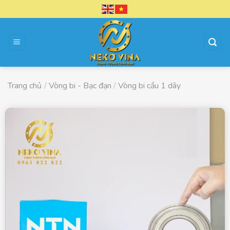
Chuyển
đến
nội
dung
Trang chủ
/
Vòng bi - Bạc đạn
/
Vòng bi cầu 1 dãy