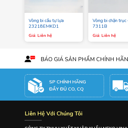
 – 7204
Vòng bi cầu tự lựa
Vòng bi chặn trục 
23218EMKD1
7311B
Giá: Liên hệ
Giá: Liên hệ
BÁO GIÁ SẢN PHẨM CHÍNH HÃ
SP CHÍNH HÃNG
ĐẦY ĐỦ CO, CQ
Liên Hệ Với Chúng Tôi