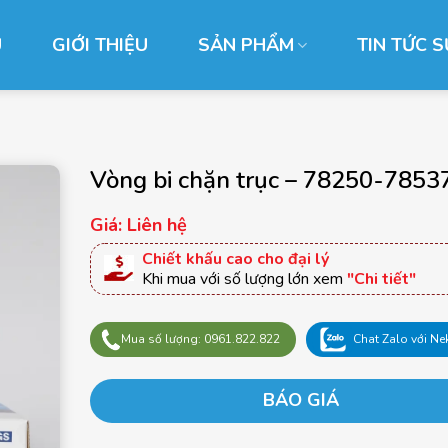
Ủ
GIỚI THIỆU
SẢN PHẨM
TIN TỨC S
Vòng bi chặn trục – 78250-785
Giá: Liên hệ
Chiết khấu cao cho đại lý
Khi mua với số lượng lớn xem
"Chi tiết"
Mua số lượng: 0961.822.822
Chat Zalo với Ne
BÁO GIÁ