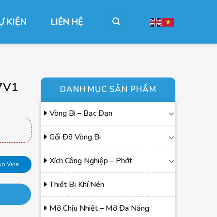
Ự KIỆN
LIÊN HỆ
37V1
DANH MỤC SẢN PHẨM
Vòng Bi – Bạc Đạn
Gối Đỡ Vòng Bi
Xích Công Nghiệp – Phớt
ko Vina
Thiết Bị Khí Nén
Mỡ Chịu Nhiệt – Mỡ Đa Năng