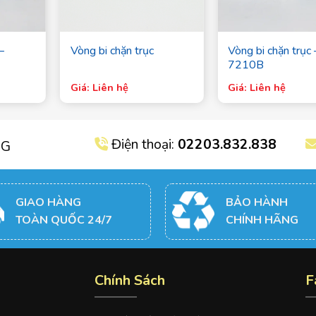
–
Vòng bi chặn trục
Vòng bi chặn trục 
7210B
Giá: Liên hệ
Giá: Liên hệ
Điện thoại:
02203.832.838
NG
GIAO HÀNG
BẢO HÀNH
TOÀN QUỐC 24/7
CHÍNH HÃNG
Chính Sách
F