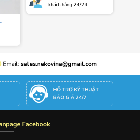
khách hàng 24/24.
–
Vòng bi chặn trục –
7315B
Giá: Liên hệ
Email:
sales.nekovina@gmail.com
HỖ TRỢ KỸ THUẬT
BÁO GIÁ 24/7
anpage Facebook