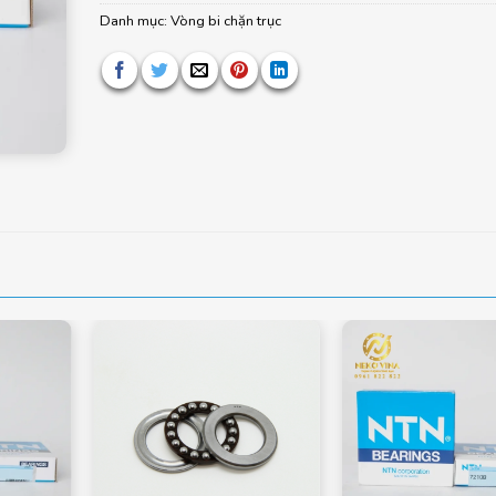
Danh mục:
Vòng bi chặn trục