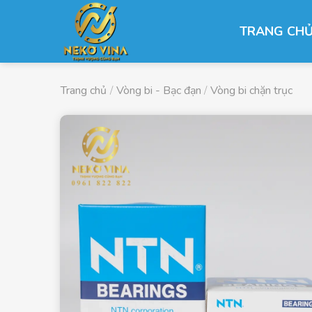
Chuyển
đến
TRANG CH
nội
dung
Trang chủ
/
Vòng bi - Bạc đạn
/
Vòng bi chặn trục