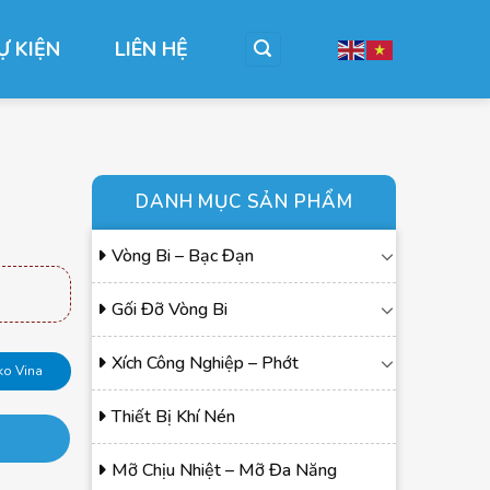
Ự KIỆN
LIÊN HỆ
DANH MỤC SẢN PHẨM
Vòng Bi – Bạc Đạn
Gối Đỡ Vòng Bi
Xích Công Nghiệp – Phớt
ko Vina
Thiết Bị Khí Nén
Mỡ Chịu Nhiệt – Mỡ Đa Năng