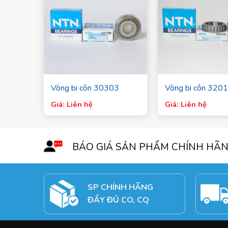
03
Vòng bi côn 30303
Vòng bi côn 320
Giá: Liên hệ
Giá: Liên hệ
BÁO GIÁ SẢN PHẨM CHÍNH HÃ
SP CHÍNH HÃNG
ĐẦY ĐỦ CO, CQ