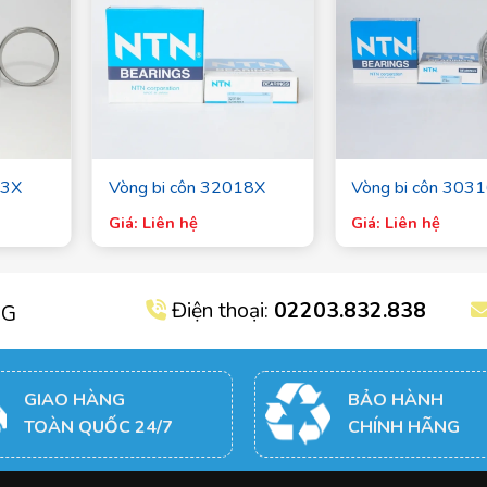
13X
Vòng bi côn 32018X
Vòng bi côn 303
Giá: Liên hệ
Giá: Liên hệ
Điện thoại:
02203.832.838
NG
GIAO HÀNG
BẢO HÀNH
TOÀN QUỐC 24/7
CHÍNH HÃNG