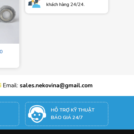
khách hàng 24/24.
10
Vòng bi côn 32011X
Giá: Liên hệ
Email:
sales.nekovina@gmail.com
HỖ TRỢ KỸ THUẬT
BÁO GIÁ 24/7