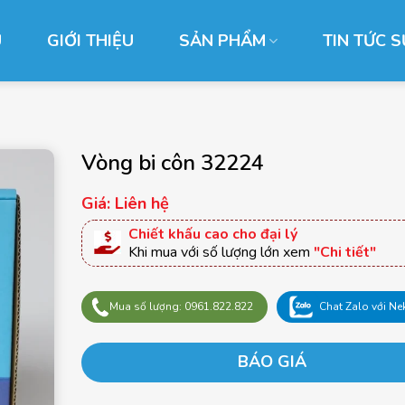
Ủ
GIỚI THIỆU
SẢN PHẨM
TIN TỨC S
Vòng bi côn 32224
Giá: Liên hệ
Chiết khấu cao cho đại lý
Khi mua với số lượng lớn xem
"Chi tiết"
Mua số lượng: 0961.822.822
Chat Zalo với Ne
BÁO GIÁ