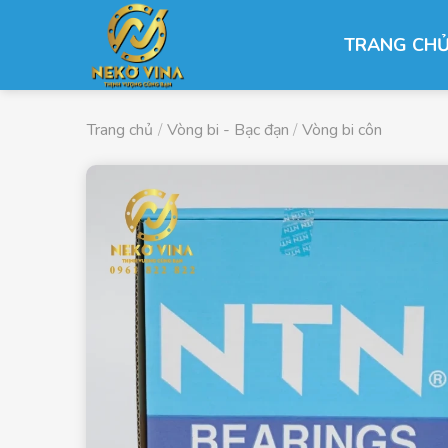
Chuyển
đến
TRANG CH
nội
dung
Trang chủ
/
Vòng bi - Bạc đạn
/
Vòng bi côn