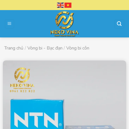
Chuyển
đến
nội
dung
Trang chủ
/
Vòng bi - Bạc đạn
/
Vòng bi côn