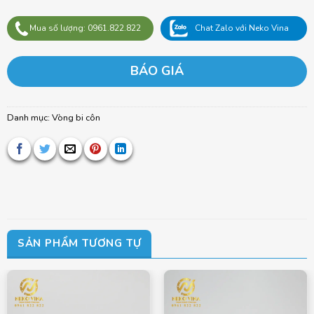
Mua số lượng: 0961.822.822
Chat Zalo với Neko Vina
BÁO GIÁ
Danh mục:
Vòng bi côn
SẢN PHẨM TƯƠNG TỰ